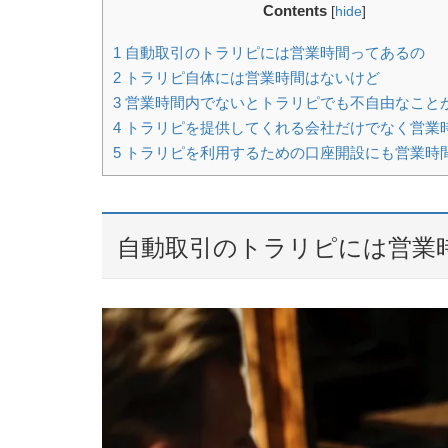
Contents
[
hide
]
1
自動取引のトラリピには営業時間ってあるの
2
トラリピ自体には営業時間はないけど
3
営業時間内でないとトラリピでも不自由なこと
4
トラリピを提供してくれる会社だけでなく営業
5
トラリピを利用するための口座開設にも営業時
自動取引のトラリピには営業