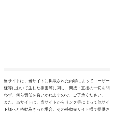
当サイトは、読者様への情報提供を目的としたものであ
り、特定の投資商品・投資手法等への投資勧誘・推奨等を
目的としたものではありません。
実際の投資是非に係るご判断全般につきましては、必ず、
読者様ご自身にて、為さって頂きますよう、お願い致しま
す。
損害等に係る責任について
当サイトは、当サイトに掲載された内容によってユーザー
様等において生じた損害等に関し、間接・直接の一切を問
わず、何ら責任を負いかねますので、ご了承ください。
また、当サイトは、当サイトからリンク等によって他サイ
ト様へと移動為さった場合、その移動先サイト様で提供さ