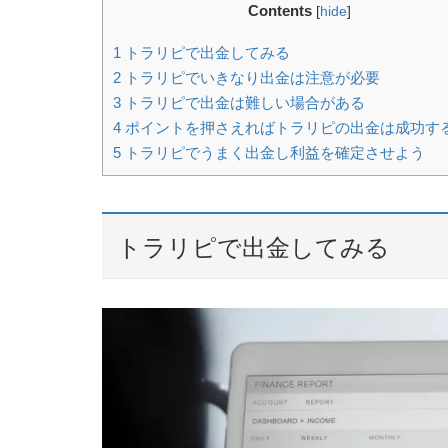
Contents
[
hide
]
1
トラリピで出金してみる
2
トラリピでいきなり出金は注意が必要
3
トラリピで出金は難しい場合がある
4
ポイントを押さえればトラリピの出金は成功す
5
トラリピでうまく出金し利益を確定させよう
トラリピで出金してみる