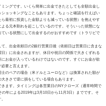
イミングです。いくら簡単に出金できたとしても全額出金し
うショッキングなこともあります。ちょっと確認を行えばい
たら最初に投資した金額よりも減っている状態）を抱えやす
による元本割れを起こしているのです。そういった状態にな
出ている状態にして出金するのがおすすめです（トラリピで
して、出金依頼日の2銀行営業日後（依頼日は営業日に含まな
曜日）に出金されますが、休日や祝日の関係で大きくずれる
座にお金が入っているわけではないのです。すぐにお金が欲
が必要と言えます。
同士のペアの場合（米ドルとユーロなど）は換算された額が
の大きさで逆に損をしている場合もあります。
できます。タイミングは各営業日のNYクローズ（通常時間で
年による2019年は3月10日から11月3日）までです。そ
す。