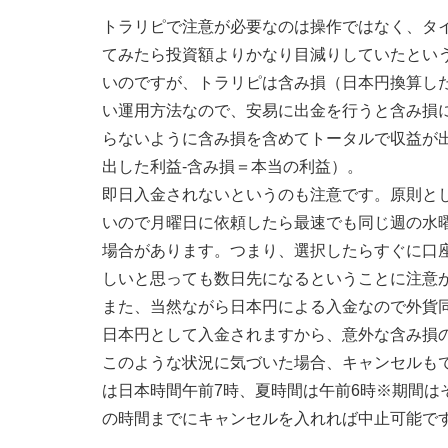
トラリピで注意が必要なのは操作ではなく、タ
てみたら投資額よりかなり目減りしていたとい
いのですが、トラリピは含み損（日本円換算し
い運用方法なので、安易に出金を行うと含み損
らないように含み損を含めてトータルで収益が
出した利益-含み損＝本当の利益）。
即日入金されないというのも注意です。原則と
いので月曜日に依頼したら最速でも同じ週の水
場合があります。つまり、選択したらすぐに口
しいと思っても数日先になるということに注意
また、当然ながら日本円による入金なので外貨
日本円として入金されますから、意外な含み損
このような状況に気づいた場合、キャンセルも
は日本時間午前7時、夏時間は午前6時※期間はその
の時間までにキャンセルを入れれば中止可能で